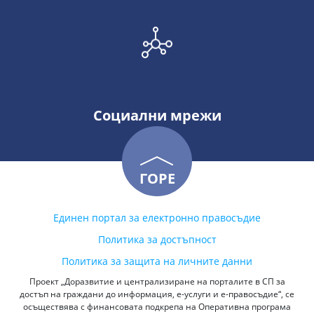
Социални мрежи
ГОРЕ
Единен портал за електронно правосъдие
Политика за достъпност
Политика за защита на личните данни
Проект „Доразвитие и централизиране на порталите в СП за
достъп на граждани до информация, е-услуги и е-правосъдие“, се
осъществява с финансовата подкрепа на Оперативна програма