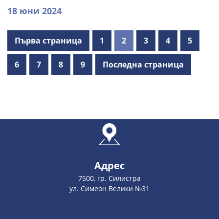
18 юни 2024
Първа страница
1
2
3
4
5
6
7
8
9
Последна страница
Адрес
7500, гр. Силистра
ул. Симеон Велики №31